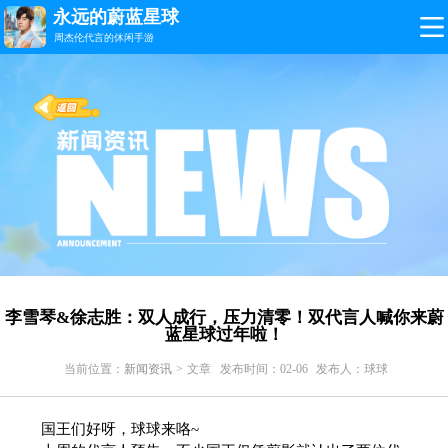
永远的蔚蓝星球
周杰伦代言的休闲手游
李雪琴&徐志胜：双人成行，压力清零！双代言人喊你来蔚
蓝星球过年啦！
当前位置：
新闻资讯
> 文章
发布时间：02-06
发布人：球球
国王们好呀，球球来咯~