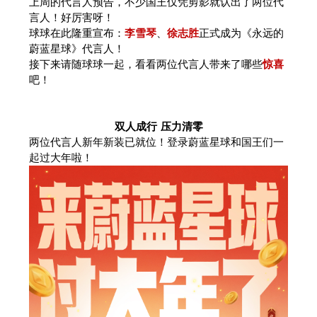
上周的代言人预告，不少国王仅凭剪影就认出了两位代
言人！好厉害呀！
球球在此隆重宣布：
李雪琴
、
徐志胜
正式成为《永远的
蔚蓝星球》代言人！
接下来请随球球一起，看看两位代言人带来了哪些
惊喜
吧！
双人成行 压力清零
两位代言人新年新装已就位！登录蔚蓝星球和国王们一
起过大年啦！