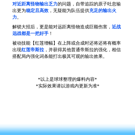
对近距离怪物输出乏力
的问题，自带追踪的原子吐息输
出更为
稳定且高效
，无疑能为队伍提供
充足的输出火
力
。
解锁大招后，更是能对远距离怪物造成巨额伤害，
近战
远战都是一把好手
！
被动技能【红莲增幅】在上阵或合成时还将还将有概率
出现
红莲帝斯拉
，并获得其他普通帝斯拉的强化，相信
搭配局内强化词条能打出极其可观的输出效果。
*以上是球球整理的爆料内容*
*实际效果请以游戏内更新为准*